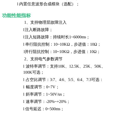
l
内置任意波形合成模块（选配）；
功能性能指标
1、支持物理层故障注入
l
注入断路故障；
l
注入短路故障：持续时长
1~6000ms
；
l
串行阻抗控制：
10~10KΩ
，步进值：
10Ω
；
l
并行阻抗控制：
10~10KΩ
，步进值：
10Ω
；
2、
支持电气参数调节
l
波特率调节：支持
10K
、
12.5K
、
25K
、
50K
、
100K
可选
；
l
占空比调节：
3:7
、
4:6
、
5:5
、
6:4
、
7:3
可选
：
l
幅度调节：
0~7V
；
l
斜率调节：
1~50V/us
；
l
速率
调节：
-20%~+20%
；
l
信号延迟：
0~500ms
；