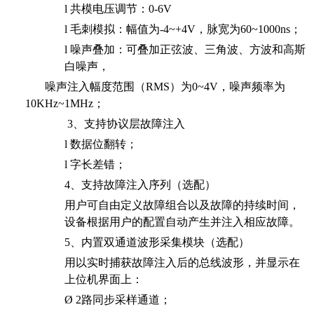
l
共模电压调节：
0-6V
l
毛刺模拟：幅值为
-4~+4V
，脉宽为
60~1000ns
；
l
噪声叠加：可叠加正弦波、三角波、方波和高斯
白噪声，
噪声注入幅度范围（RMS）为
0~4V
，噪声频率为
10KHz~1MHz
；
3、支持协议层故障注入
l
数据位翻转
；
l
字长差错
；
4、支持故障注入序列（选配）
用户可自由定义故障组合以及故障的持续时间，
设备根据用户的配置自动产生并注入相应故障。
5、内置双通道波形采集模块（选配）
用以实时捕获故障注入后的总线波形，并显示在
上位机界面上：
Ø
2
路同步采样通道；