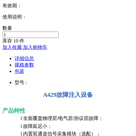
有效期：
使用说明：
数量
库存
10
件
加入收藏
加入购物车
详细信息
规格参数
包装
型号 :
A429故障注入设备
产品特性
l
全面覆盖物理层
/
电气层
/
协议层故障
；
l
故障延迟小
；
l
内置双通道信号采集模块（选配）；