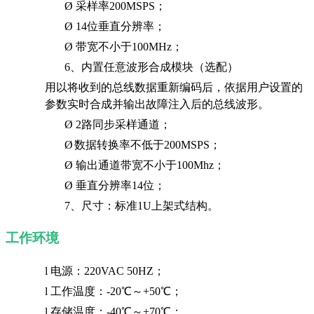
Ø
采样率
200MSPS
；
Ø
14
位垂直分辨率；
Ø
带宽不小于
100MHz
；
6、内置任意波形合成模块（选配）
用以将收到的总线数据重新编码后，依据用户设置的
参数实时合成并输出故障注入后的总线波形
。
Ø
2
路同步采样通道；
Ø
数据转换率不低于
200MSPS
；
Ø
输出通道带宽不小于
100Mhz
；
Ø
垂直分辨率
14
位；
7、
尺寸：标准
1U
上架式结构。
工作环境
l
电源：
220VAC 50HZ
；
l
工作温度：
-20℃
～
+50℃
；
l
存储温度：
-40℃
～
+70℃
；