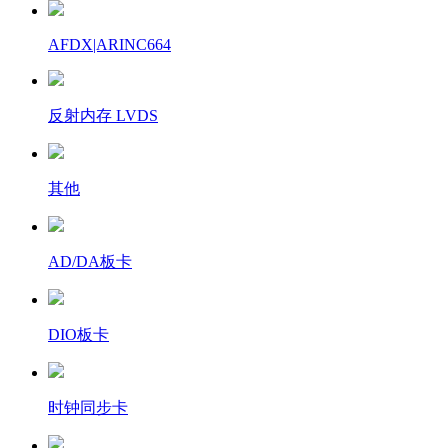
AFDX|ARINC664
反射内存 LVDS
其他
AD/DA板卡
DIO板卡
时钟同步卡