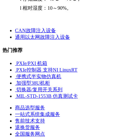
l
相对湿度：
10
～
90%
。
CAN故障注入设备
通用以太网故障注入设备
热门推荐
PXIe/PXI 机箱
PXIe控制器 支持NI LinuxRT
便携式半实物仿真机
加强型38U机柜
切换器/复用开关系列
MIL-STD-1553B 仿真测试卡
商品选型服务
一站式系统集成服务
售前技术支持
退换货服务
全国服务网点