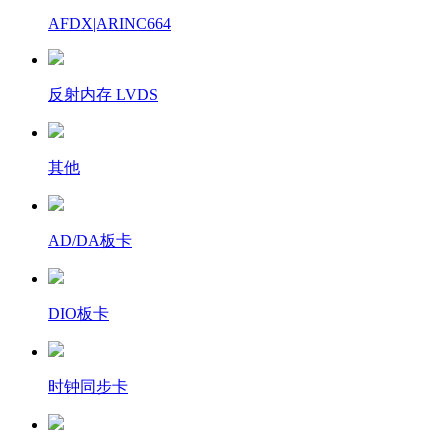
AFDX|ARINC664
反射内存 LVDS
其他
AD/DA板卡
DIO板卡
时钟同步卡