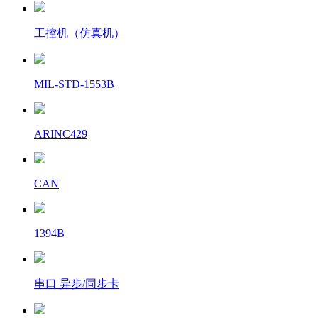
工控机（仿真机）
MIL-STD-1553B
ARINC429
CAN
1394B
串口 异步/同步卡