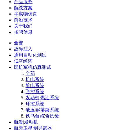
产品服务
解决方案
半实物仿真
前沿技术
关于我们
招聘信息
全部
故障注入
通用自动化测试
低空经济
民机军机仿真测试
全部
机电系统
航电系统
飞控系统
发动机|燃油系统
环控系统
液压|起落架系统
铁鸟台|综合试验
航发|发动机
航天卫星|制导武器