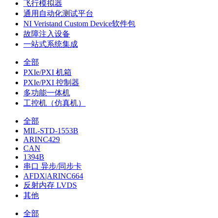
飞行模拟器
通用自动化测试平台
NI Veristand Custom Device软件包
故障注入设备
一站式系统集成
全部
PXIe/PXI 机箱
PXIe/PXI 控制器
多功能一体机
工控机（仿真机）
全部
MIL-STD-1553B
ARINC429
CAN
1394B
串口 异步/同步卡
AFDX|ARINC664
反射内存 LVDS
其他
全部