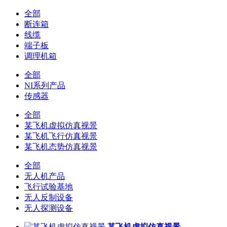
全部
断连箱
线缆
端子板
调理机箱
全部
NI系列产品
传感器
全部
某飞机虚拟仿真视景
某飞机飞行仿真视景
某飞机态势仿真视景
全部
无人机产品
飞行试验基地
无人反制设备
无人探测设备
某飞机虚拟仿真视景