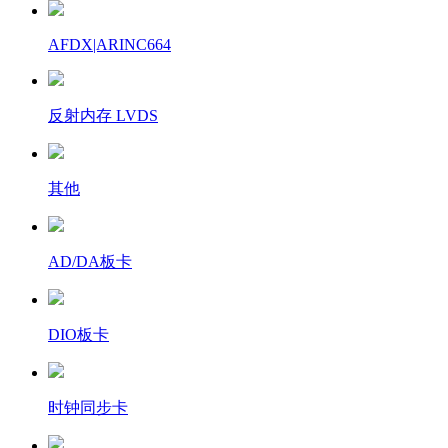
AFDX|ARINC664
反射内存 LVDS
其他
AD/DA板卡
DIO板卡
时钟同步卡