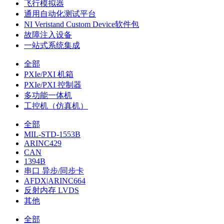
飞行模拟器
通用自动化测试平台
NI Veristand Custom Device软件包
故障注入设备
一站式系统集成
全部
PXIe/PXI 机箱
PXIe/PXI 控制器
多功能一体机
工控机（仿真机）
全部
MIL-STD-1553B
ARINC429
CAN
1394B
串口 异步/同步卡
AFDX|ARINC664
反射内存 LVDS
其他
全部