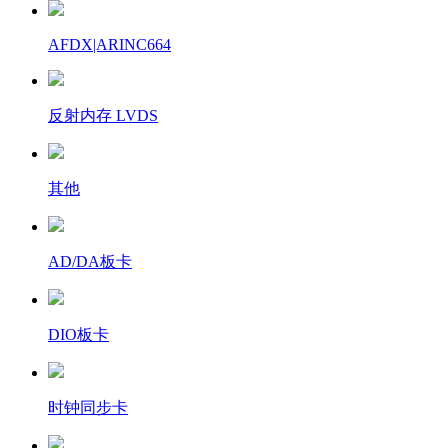
AFDX|ARINC664
反射内存 LVDS
其他
AD/DA板卡
DIO板卡
时钟同步卡