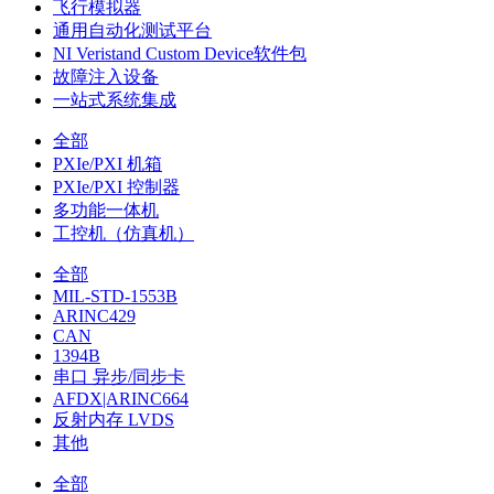
飞行模拟器
通用自动化测试平台
NI Veristand Custom Device软件包
故障注入设备
一站式系统集成
全部
PXIe/PXI 机箱
PXIe/PXI 控制器
多功能一体机
工控机（仿真机）
全部
MIL-STD-1553B
ARINC429
CAN
1394B
串口 异步/同步卡
AFDX|ARINC664
反射内存 LVDS
其他
全部