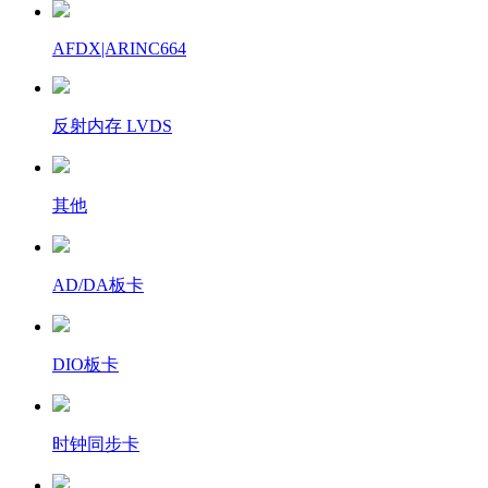
AFDX|ARINC664
反射内存 LVDS
其他
AD/DA板卡
DIO板卡
时钟同步卡