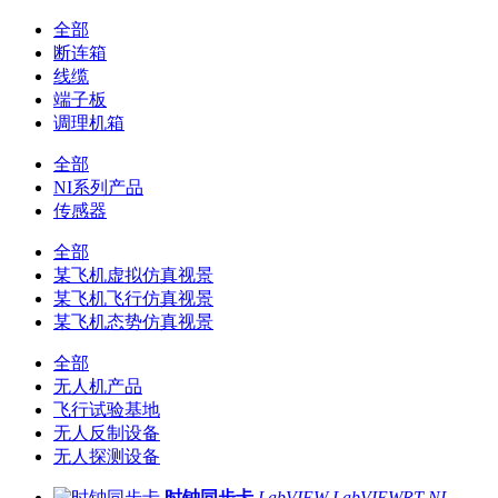
全部
断连箱
线缆
端子板
调理机箱
全部
NI系列产品
传感器
全部
某飞机虚拟仿真视景
某飞机飞行仿真视景
某飞机态势仿真视景
全部
无人机产品
飞行试验基地
无人反制设备
无人探测设备
时钟同步卡
LabVIEW
LabVIEWRT
NI