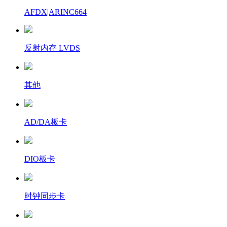
AFDX|ARINC664
反射内存 LVDS
其他
AD/DA板卡
DIO板卡
时钟同步卡