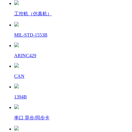
工控机（仿真机）
MIL-STD-1553B
ARINC429
CAN
1394B
串口 异步/同步卡