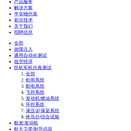
产品服务
解决方案
半实物仿真
前沿技术
关于我们
招聘信息
全部
故障注入
通用自动化测试
低空经济
民机军机仿真测试
全部
机电系统
航电系统
飞控系统
发动机|燃油系统
环控系统
液压|起落架系统
铁鸟台|综合试验
航发|发动机
航天卫星|制导武器