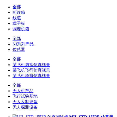
全部
断连箱
线缆
端子板
调理机箱
全部
NI系列产品
传感器
全部
某飞机虚拟仿真视景
某飞机飞行仿真视景
某飞机态势仿真视景
全部
无人机产品
飞行试验基地
无人反制设备
无人探测设备
MIL-STD-1553B 仿真测