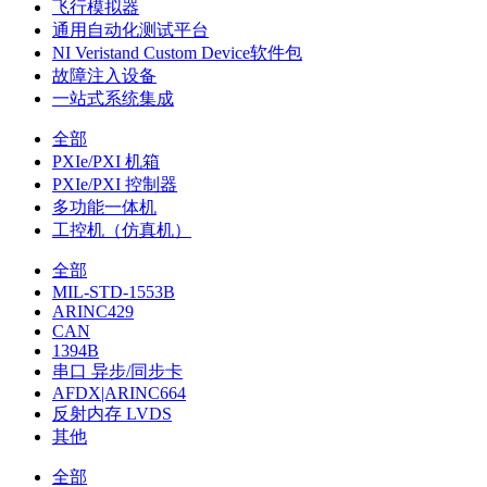
飞行模拟器
通用自动化测试平台
NI Veristand Custom Device软件包
故障注入设备
一站式系统集成
全部
PXIe/PXI 机箱
PXIe/PXI 控制器
多功能一体机
工控机（仿真机）
全部
MIL-STD-1553B
ARINC429
CAN
1394B
串口 异步/同步卡
AFDX|ARINC664
反射内存 LVDS
其他
全部