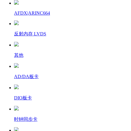
AFDX|ARINC664
反射内存 LVDS
其他
AD/DA板卡
DIO板卡
时钟同步卡