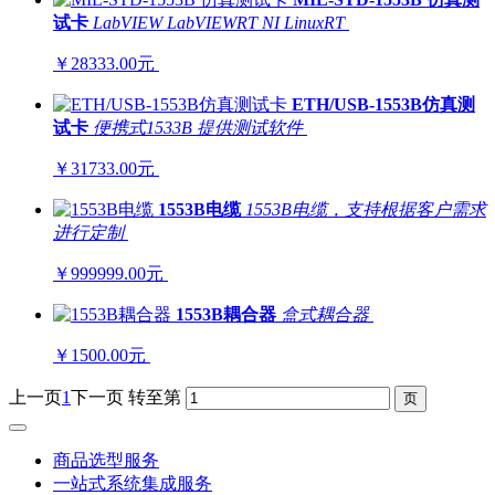
试卡
LabVIEW
LabVIEWRT
NI LinuxRT
￥28333.00元
ETH/USB-1553B仿真测
试卡
便携式1533B
提供测试软件
￥31733.00元
1553B电缆
1553B电缆，支持根据客户需求
进行定制
￥999999.00元
1553B耦合器
盒式耦合器
￥1500.00元
上一页
1
下一页
转至第
商品选型服务
一站式系统集成服务