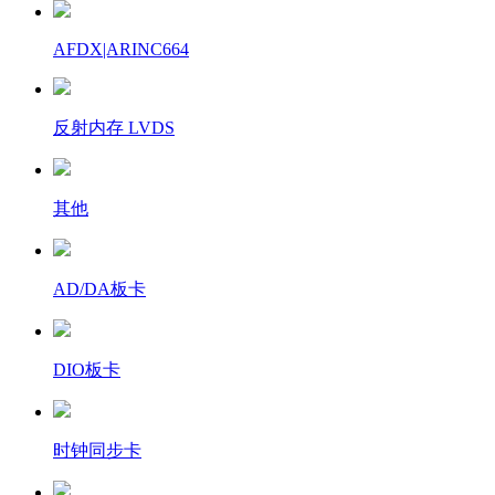
AFDX|ARINC664
反射内存 LVDS
其他
AD/DA板卡
DIO板卡
时钟同步卡