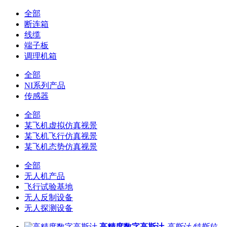
全部
断连箱
线缆
端子板
调理机箱
全部
NI系列产品
传感器
全部
某飞机虚拟仿真视景
某飞机飞行仿真视景
某飞机态势仿真视景
全部
无人机产品
飞行试验基地
无人反制设备
无人探测设备
高精度数字高斯计
高斯计
特斯拉