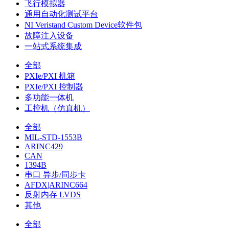
飞行模拟器
通用自动化测试平台
NI Veristand Custom Device软件包
故障注入设备
一站式系统集成
全部
PXIe/PXI 机箱
PXIe/PXI 控制器
多功能一体机
工控机（仿真机）
全部
MIL-STD-1553B
ARINC429
CAN
1394B
串口 异步/同步卡
AFDX|ARINC664
反射内存 LVDS
其他
全部