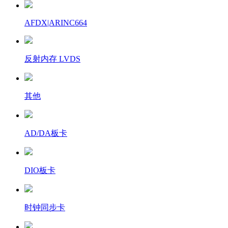
AFDX|ARINC664
反射内存 LVDS
其他
AD/DA板卡
DIO板卡
时钟同步卡