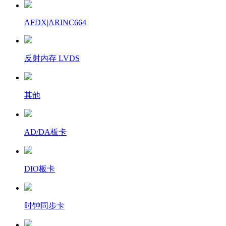
AFDX|ARINC664
反射内存 LVDS
其他
AD/DA板卡
DIO板卡
时钟同步卡