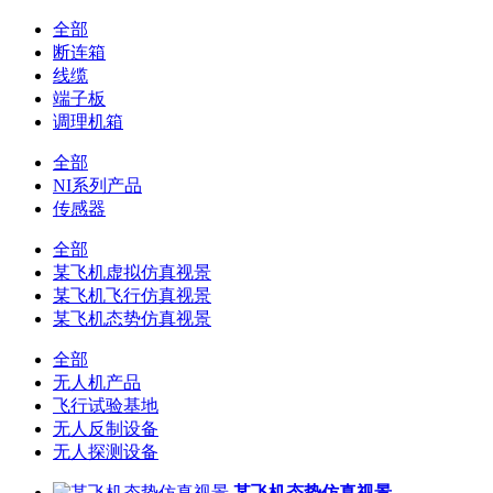
全部
断连箱
线缆
端子板
调理机箱
全部
NI系列产品
传感器
全部
某飞机虚拟仿真视景
某飞机飞行仿真视景
某飞机态势仿真视景
全部
无人机产品
飞行试验基地
无人反制设备
无人探测设备
某飞机态势仿真视景