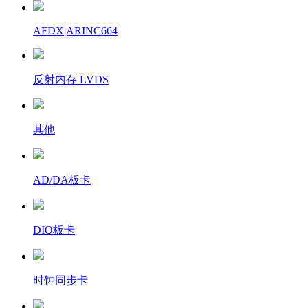
AFDX|ARINC664
反射内存 LVDS
其他
AD/DA板卡
DIO板卡
时钟同步卡