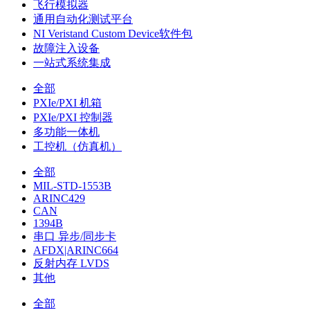
飞行模拟器
通用自动化测试平台
NI Veristand Custom Device软件包
故障注入设备
一站式系统集成
全部
PXIe/PXI 机箱
PXIe/PXI 控制器
多功能一体机
工控机（仿真机）
全部
MIL-STD-1553B
ARINC429
CAN
1394B
串口 异步/同步卡
AFDX|ARINC664
反射内存 LVDS
其他
全部