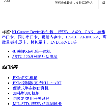
其他
——
等标准化设备，支持ICD导入
级
标签:
NI Custom Device软件包，1553B、A429、CAN、异步
串口卡、同步串口卡、反射内存卡、1394B、ARINC664、离
散量/继电器卡、模拟量卡、LVDT/RVDT等
4U9槽PXIe机箱一体机
ASTU-120系列灵巧型电源
热门推荐
PXIe/PXI 机箱
PXIe控制器 支持NI LinuxRT
便携式半实物仿真机
加强型38U机柜
切换器/复用开关系列
MIL-STD-1553B 仿真测试卡