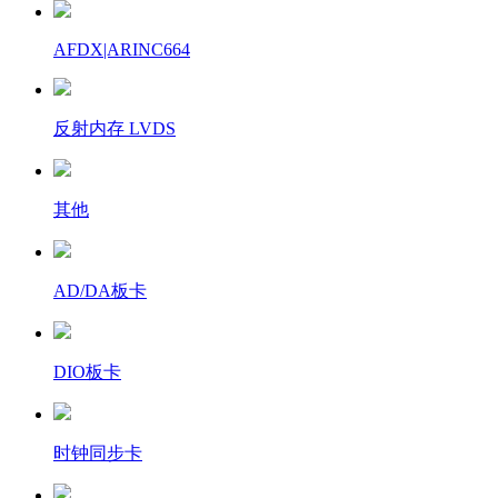
AFDX|ARINC664
反射内存 LVDS
其他
AD/DA板卡
DIO板卡
时钟同步卡