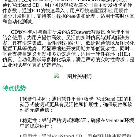
通过
VeriStand CD
，用户可以轻松配置公司自主研发板卡的硬
件参数，通过
ICD
的快速导入，用户可
快速配置和使用硬件，
减少开发时间，
支持实时数据的采集和处理，适用于实时仿真
和自动化测试。
CD
软件包可与自主研发的
ASTestware
智慧试验管理平台
结合使用，为用户提供高效、灵活的实时仿真与测试解决方
案。具有快速集成、高性能数据处理、低延迟通信以及图形化
配置工具等优势，可显著缩短开发周期并降低复杂性。同时，
平台支持自定义开发和多协议通信，适用于硬件在环（
HIL
）
仿真、自动化测试等多样化场景，满足严苛的实时性需求，是
工业测试与仿真的优选产品。
特点优势
l
软硬件协同：通用软件平台
+
板卡
+VeriStand CD
的框
架形式使测试更具有灵活性和扩展性，确保硬件和软
件的无缝通信；
l
稳定性：经过严格测试和验证，确保在
VeriStand
环境
中的稳定运行；
VeriStand CD
l
易用性：通过
，用户可以快速配置和