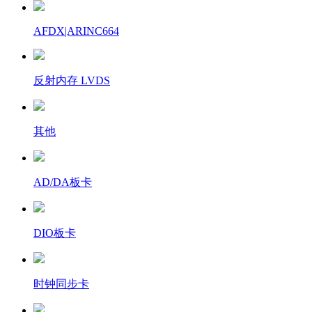
AFDX|ARINC664
反射内存 LVDS
其他
AD/DA板卡
DIO板卡
时钟同步卡