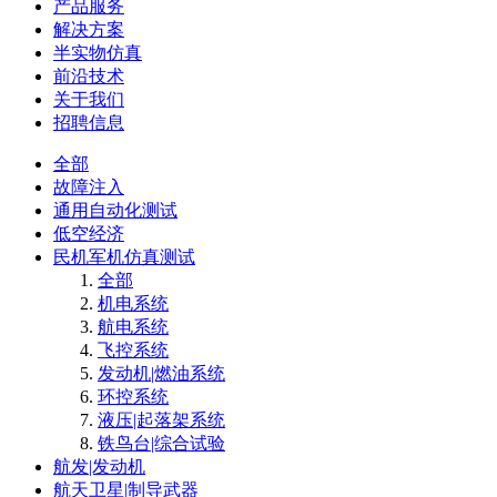
产品服务
解决方案
半实物仿真
前沿技术
关于我们
招聘信息
全部
故障注入
通用自动化测试
低空经济
民机军机仿真测试
全部
机电系统
航电系统
飞控系统
发动机|燃油系统
环控系统
液压|起落架系统
铁鸟台|综合试验
航发|发动机
航天卫星|制导武器