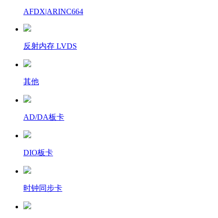
AFDX|ARINC664
反射内存 LVDS
其他
AD/DA板卡
DIO板卡
时钟同步卡