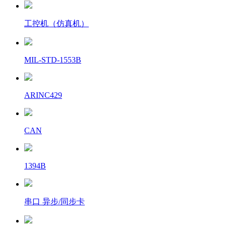
工控机（仿真机）
MIL-STD-1553B
ARINC429
CAN
1394B
串口 异步/同步卡